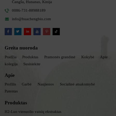
Čangša, Hunanas, Kinija
0086-731-88988189
info@huachengbio.com
Greita nuoroda
Pradžia
Produktas
Pramonės grandinė
Kokybė
Apie
kolegija
Susisiekite
Apie
Profilis
Garbė
Naujienos
Socialinė atsakomybė
Patentas
Produktas
H2-Luo vienuolio vaisių ekstraktas