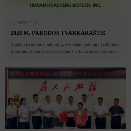
2026-02-10
2026 M. PARODOS TVARKARAŠTIS
Būdami pasauliniai natūralių, sveikatai naudingų saldinimo
sprendimų lyderiai, dalyvausime svarbiausiuose pramonės
renginiuose visame pasaulyje, kad galėtume susisiekti,
bendradarbiauti ir įkvėpti naujovių. Sužinokite, kaip mūsų
vienuolio vaisius aKaip pasaulinis natūralių, sveikatai
naudingų saldinimo sprendimų lyderis, dalyvausime
svarbiausiuose pramonės renginiuose visame pasaulyje,
kad galėtume susisiekti, bendradarbiauti ir įkvėpti naujovių.
Sužinokite, kaip mūsų vienuolio vaisius a