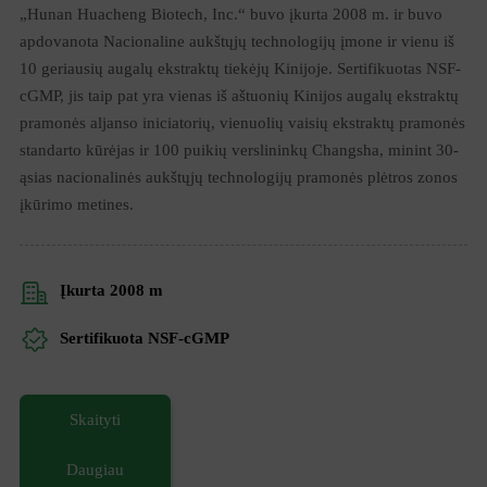
01
„Hunan Huacheng Biotech, Inc.“ buvo įkurta 2008 m. ir buvo
apdovanota Nacionaline aukštųjų technologijų įmone ir vienu iš
Maisto papildai
10 geriausių augalų ekstraktų tiekėjų Kinijoje. Sertifikuotas NSF-
cGMP, jis taip pat yra vienas iš aštuonių Kinijos augalų ekstraktų
pramonės aljanso iniciatorių, vienuolių vaisių ekstraktų pramonės
Natūralus, nulinis kalorijų kiekis. Išlaiko
standarto kūrėjas ir 100 puikių verslininkų Changsha, minint 30-
vienuolio vaisių maistinę vertę
ąsias nacionalinės aukštųjų technologijų pramonės plėtros zonos
įkūrimo metines.
Rekomenduojamas produktas
H2-Luo vienuolio vaisių ekstraktas
Įkurta 2008 m
Sertifikuota NSF-cGMP
Skaityti
Daugiau