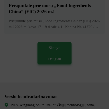
Prisijunkite prie mūsų „Food Ingredients
China“ (FIC) 2026 m.!
Prisijunkite prie mūsų „Food Ingredients China“ (FIC) 2026
m.! 2026 m. kovo 17–19 d salė 4.1 | Kabina Nr. 41F20 /
41G21 Sužinokite, kaip mūsų novatoriški vienuolių vaisių
saldinimo sprendimai gali padėti jums sukurti sveikatą.
Prisijunkite prie mūsų „Food Ingredients China“ (FIC) 2026
Skaityti
m.! 2026 m. kovo 17–19 d salė 4.1 | Kabina Nr. 41F20 /
41G21 Sužinokite, kaip mūsų novatoriški vienuolių vaisių
Daugiau
saldinimo sprendimai gali padėti jums sukurti sveikatą
Verslo bendradarbiavimas
Nr.8, Xingkang South Rd., aukštųjų technologijų zona,