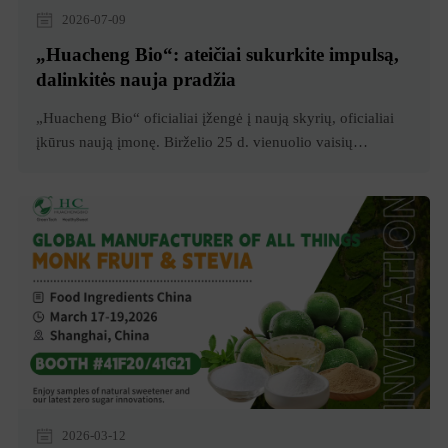
2026-07-09
„Huacheng Bio“: ateičiai sukurkite impulsą,
dalinkitės nauja pradžia
„Huacheng Bio“ oficialiai įžengė į naują skyrių, oficialiai
įkūrus naują įmonę. Birželio 25 d. vienuolio vaisių
giluminio perdirbimo projekto pasirašymo ceremonija tarp
Hunan Huacheng BHuacheng Bio oficialiai įžengė į naują
skyrių, oficialiai įsteigus naują įmonę. Birželio 25 d.,
vienuolio vaisių giluminio perdirbimo projekto pasirašymo
ceremonija tarp Hunan Huacheng B.
2026-03-12