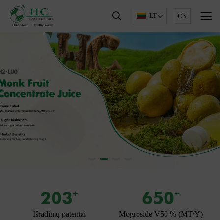
LT
CN
203
650
+
+
Išradimų patentai
Mogroside V50 % (MT/Y)